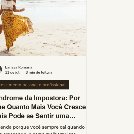
Larissa Romana
11 de jul.
3 min de leitura
rescimento pessoal e profissional
ndrome da Impostora: Por
e Quanto Mais Você Cresce,
is Pode se Sentir uma
aude!
enda porque você sempre cai quando