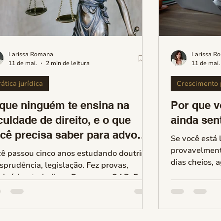
Larissa Romana
Larissa R
11 de mai.
2 min de leitura
11 de mai.
ática jurídica
Crescimento p
que ninguém te ensina na
Por que v
culdade de direito, e o que
ainda sen
cê precisa saber para advogar
Se você está 
m segurança
provavelment
ê passou cinco anos estudando doutrina,
dias cheios, 
isprudência, legislação. Fez provas,
e ainda assim
inários, trabalhos. Passou na OAB. E
que algo não 
ndo chegou ao primeiro caso real, bateu
invisível que
ela sensação desconcertante: 'por onde
salto. Essa sensação tem nome. E entendê-
choque entre teoria e prática