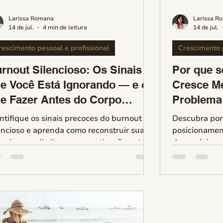
Larissa Romana
Larissa R
14 de jul.
4 min de leitura
14 de jul.
rescimento pessoal e profissional
Crescimento p
rnout Silencioso: Os Sinais
Por que 
e Você Está Ignorando — e o
Cresce M
e Fazer Antes do Corpo
Problema
ndar a Conta
ntifique os sinais precoces do burnout
Descubra por
encioso e aprenda como reconstruir sua
posicionamen
rgia, seus limites e sua motivação antes
de negócio — 
 o corpo mande a conta.
mercado para 