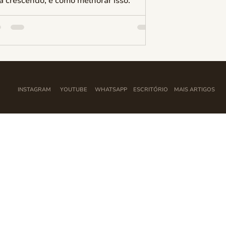
a crescendo, e como melhorar isso.
INSTAGRAM
YOUTUBE
WHATSAPP
ESCRITÓRIO
MAIS ARTIGOS