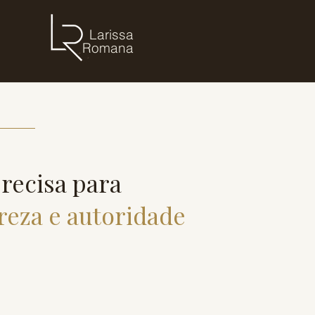
Larissa
Romana
recisa para
reza e autoridade