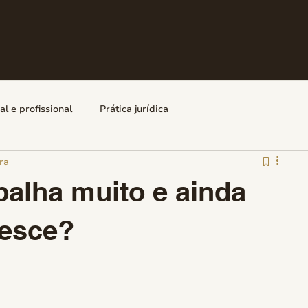
l e profissional
Prática jurídica
ra
balha muito e ainda
resce?