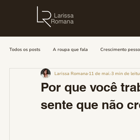
Larissa
Romana
Todos os posts
A roupa que fala
Crescimento pessoa
Larissa Romana
11 de mai.
3 min de leitu
Por que você tra
sente que não c