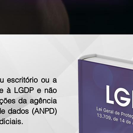
 escritório ou a
te à LGDP e não
nções da agência
 de dados (ANPD)
iciais.