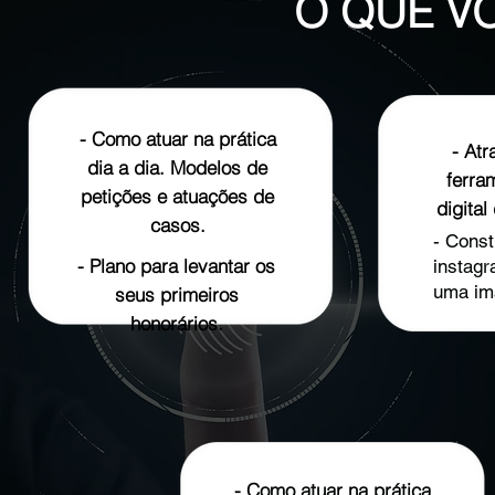
O QUE V
- Como atuar na prática
- Atr
dia a dia. Modelos de
ferram
petições e atuações de
digital
casos.
- Const
- Plano para levantar os
instag
uma i
seus primeiros
honorários.
- Como atuar na prática