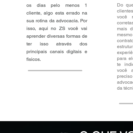
Do que
os dias pelo menos 1
client
cliente, algo esta errado na
você 
sua rotina da advocacia. Por
correta
isso, aqui no ZS você vai
mais d
mesmo 
aprender diversas formas de
contr
ter isso através dos
estru
principais canais digitais e
experiê
para el
fisicos.
te ind
você 
preci
advoca
da técn