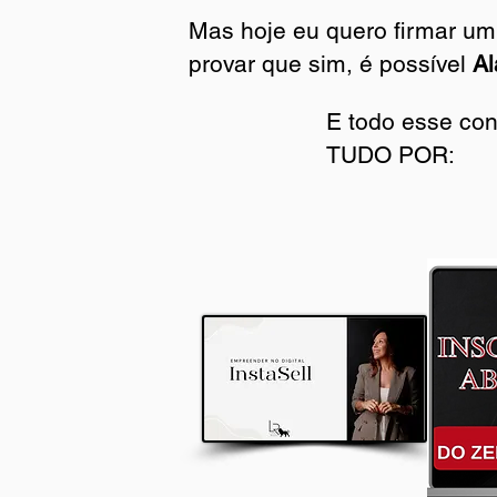
Mas hoje eu quero firmar u
provar que sim, é possível
Al
E todo esse co
TUDO POR:
Welcome visitors to your si
Double click to