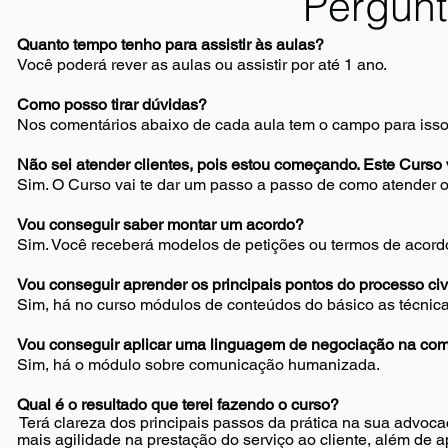
Pergunt
Quanto tempo tenho para assistir às aulas?
Você poderá rever as aulas ou assistir por até 1 ano.
Como posso tirar dúvidas?
Nos comentários abaixo de cada aula tem o campo para isso
Com o Ebook 
a lei e aplica
Não sei atender clientes, pois estou começando. Este Curso
Sim. O Curso vai te dar um passo a passo de como atender ou
escritório e c
Ter Politica de
de adequaçã
Vou conseguir saber montar um acordo?
privacidade e termo
Sim. Você receberá modelos de petições ou termos de acordo
clientes de p
de uso já esta
Vou conseguir aprender os principais pontos do processo civ
adequado à LGPD?
Sim, há no curso módulos de conteúdos do básico as técnicas
Vou conseguir aplicar uma linguagem de negociação na co
Sim, há o módulo sobre comunicação humanizada.
Qual é o resultado que terei fazendo o curso?
Terá clareza dos principais passos da prática na sua advoca
mais agilidade na prestação do serviço ao cliente, além de a