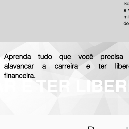
So
a 
mi
de
Aprenda tudo que você precisa 
alavancar a carreira e ter liber
financeira.
 E TER LIBER