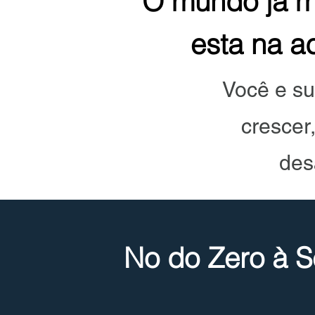
O mundo já m
esta na a
Você e su
crescer
des
No do Zero à S
Grow Y