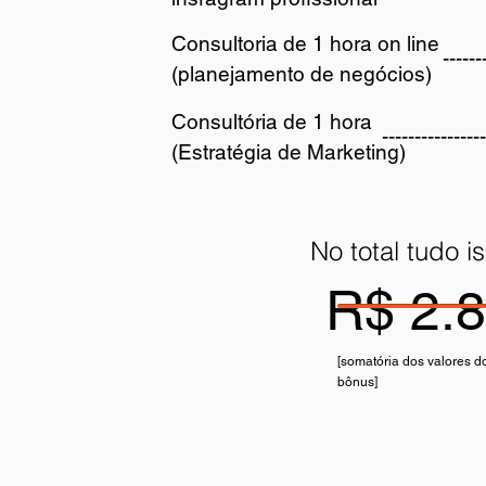
Consultoria de 1 hora on line
------
(planejamento de negócios)
Consultória de 1 hora
----------------
(Estratégia de Marketing)
No total tudo i
R$ 2.
[somatória dos valores d
bônus]