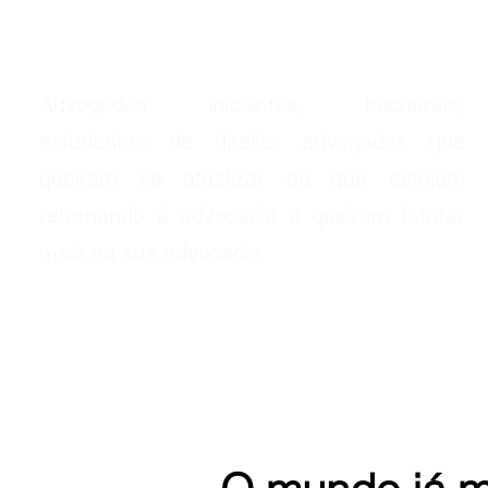
Para quem é?
Advogadas iniciantes, bacharéis,
estudantes de direito, advogadas que
queiram se atualizar ou que estejam
retornando à advocacia e queiram faturar
mais na sua advocacia.