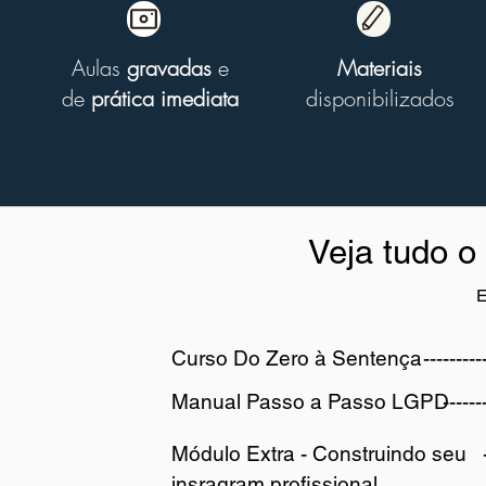
Welcome visitors to your si
Aulas
gravadas
e
Materiais
Double click to
de
prática imediata
disponibilizados
Veja tudo o
E
Grow Y
Curso Do Zero à Sentença
---------
Manual Passo a Passo LGPD
------
Welcome visitors to your si
Módulo Extra - Construindo seu
Double click to
insragram profissional