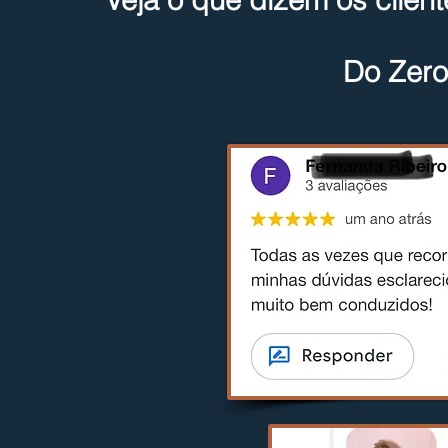
Grow Y
Do Zero
Welcome visitors to your si
Double click to