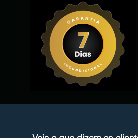
Grow Y
Welcome visitors to your si
Double click to
Veja o que dizem os clie